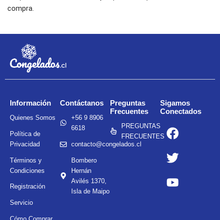
compra.
Información
Contáctanos
Preguntas
Sigamos
Frecuentes
Conectados
Quienes Somos
+56 9 8906
F
T
Y
PREGUNTAS
6618
Política de
a
w
o
FRECUENTES
Privacidad
contacto@congelados.cl
c
i
u
e
t
t
Términos y
Bombero
Condiciones
Hernán
b
t
u
Avilés 1370,
o
e
b
Registración
Isla de Maipo
o
r
e
Servicio
k
Cómo Comprar