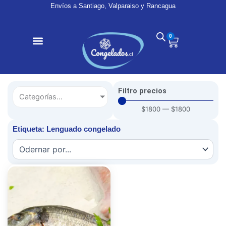
Ir
Envíos a Santiago, Valparaiso y Rancagua
al
contenido
0
Cart
Filtro precios
Categorías...
$
1800
—
$
1800
Etiqueta: Lenguado congelado