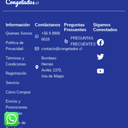
i
d
v
a
d
e
:
Información
Contáctanos
Preguntas
Sigamos
Frecuentes
Conectados
Quienes Somos
+56 9 8906
F
T
Y
PREGUNTAS
6618
Política de
a
w
o
FRECUENTES
Privacidad
contacto@congelados.cl
c
i
u
e
t
t
Términos y
Bombero
Condiciones
Hernán
b
t
u
Avilés 1370,
o
e
b
Registración
Isla de Maipo
o
r
e
Servicio
k
Cómo Comprar
Envíos y
Promociones
Bancarias
Políticas de