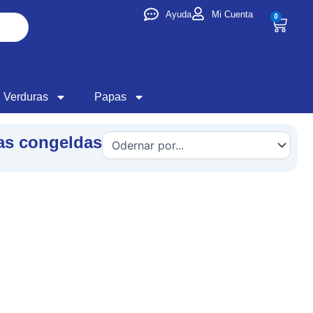
Ayuda
Mi Cuenta
0
Cart
Verduras
Papas
ias congeldas