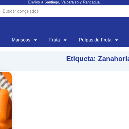
Envíos a Santiago, Valparaiso y Rancagua.
ueda
ctos
Mariscos
Fruta
Pulpas de Fruta
Etiqueta: Zanahor