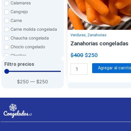
Calamares
Cangrejo
Carne
Carne molida congelada
Verduras
,
Zanahorias
Chaucha congelada
Zanahorias congeladas
Choclo congelado
E
E
$
400
$
250
Choritos
l
l
Filtro precios
Corvina
J
p
p
Agregar al carrit
u
Costillas de res
r
r
r
congeladas
$
250
—
$
250
e
e
e
Espinaca congelada
c
c
l
c
i
i
Frambuesas congeladas
a
o
o
Fruta
n
o
a
t
Frutillas congeladas
r
c
i
Hamburguesas
i
t
d
congelada
a