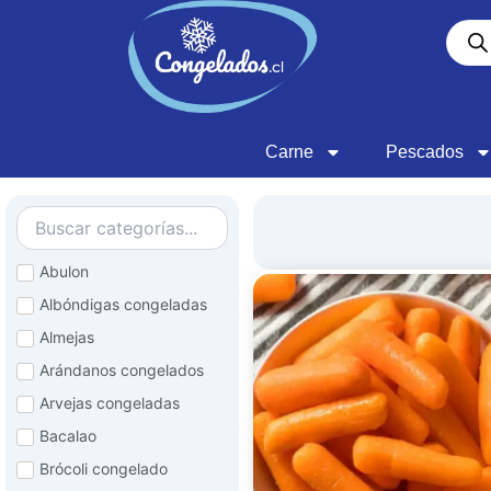
Ir
Búsq
al
de
contenido
produ
Carne
Pescados
Abulon
Albóndigas congeladas
Almejas
Arándanos congelados
Arvejas congeladas
Bacalao
Brócoli congelado