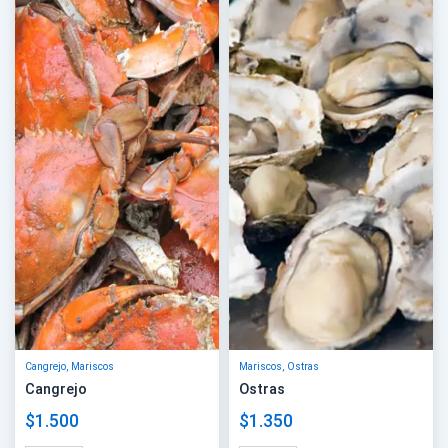
Cangrejo
,
Mariscos
Mariscos
,
Ostras
Cangrejo
Ostras
$
1.500
$
1.350