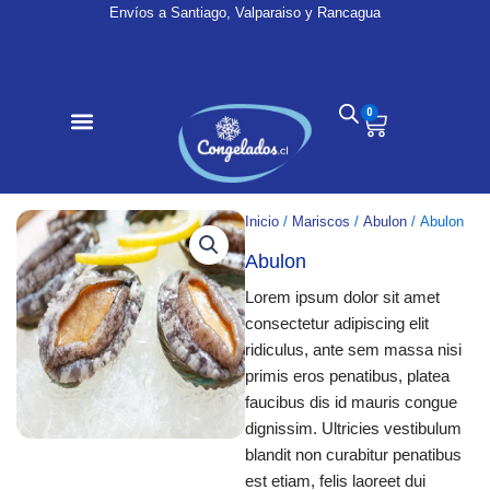
Ir
Envíos a Santiago, Valparaiso y Rancagua
al
contenido
0
Cart
Inicio
/
Mariscos
/
Abulon
/ Abulon
Abulon
Lorem ipsum dolor sit amet
consectetur adipiscing elit
ridiculus, ante sem massa nisi
primis eros penatibus, platea
faucibus dis id mauris congue
dignissim. Ultricies vestibulum
blandit non curabitur penatibus
est etiam, felis laoreet dui