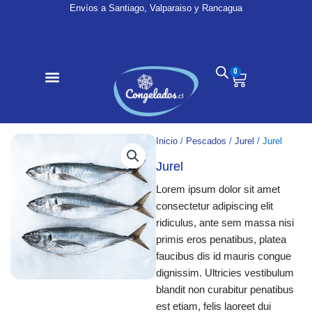
Ir
Envíos a Santiago, Valparaiso y Rancagua
al
contenido
0
Cart
Inicio
/
Pescados
/
Jurel
/ Jurel
Jurel
Lorem ipsum dolor sit amet
consectetur adipiscing elit
ridiculus, ante sem massa nisi
primis eros penatibus, platea
faucibus dis id mauris congue
dignissim. Ultricies vestibulum
blandit non curabitur penatibus
est etiam, felis laoreet dui