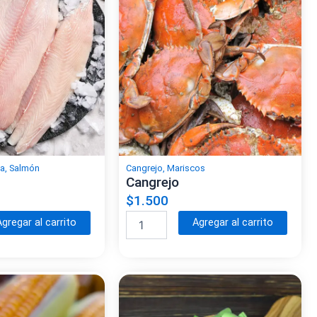
ta
,
Salmón
Cangrejo
,
Mariscos
Cangrejo
$
1.500
J
A
A
Agregar al carrito
Agregar al carrito
u
l
l
r
t
t
e
l
e
e
c
r
r
a
n
n
n