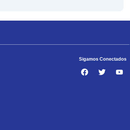
e
e
c
c
c
r
r
i
i
a
n
n
o
o
n
t
a
a
o
a
i
t
r
c
t
d
i
t
i
i
a
g
u
v
v
d
i
a
e
e
n
l
Sigamos Conectados
:
:
a
e
F
T
Y
l
s
a
w
o
e
:
c
i
u
r
$
e
t
t
a
7
b
t
u
:
0
o
e
b
$
0
o
r
e
1
.
k
.
2