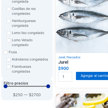
congelada
Costillas de res
congeladas
Hamburguesas
congelada
Lomo liso congelado
Lomo Vetado
congelado
Fruta
Jurel
,
Pescados
Arándanos congelados
Jurel
Frambuesas
$
900
congeladas
J
Agregar al carrit
Frutillas congeladas
u
Filtro precios
r
Mango congelado
e
Mora congelada
l
$
250
—
$
2700
c
Plátano congelado
a
Mariscos
n