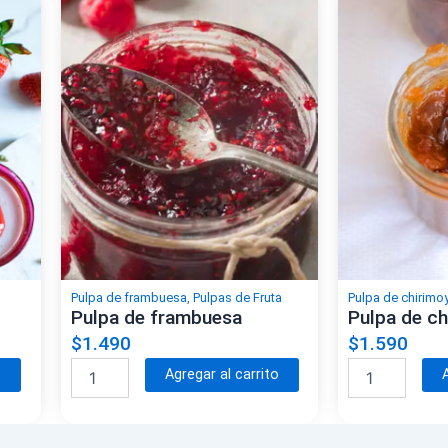
r
r
a
a
n
n
n
n
t
t
a
a
i
i
t
t
d
d
i
i
a
a
v
v
d
d
e
e
:
:
Pulpa de frambuesa
,
Pulpas de Fruta
Pulpa de chirimo
Pulpa de frambuesa
Pulpa de ch
$
1.490
$
1.590
J
J
A
A
o
Agregar al carrito
u
u
l
l
r
r
t
t
e
e
l
l