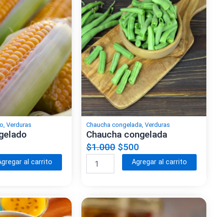
t
a
a
i
t
t
d
i
i
a
v
v
d
e
e
:
:
do
,
Verduras
Chaucha congelada
,
Verduras
gelado
Chaucha congelada
E
E
E
$
1.000
$
500
l
l
J
A
A
Agregar al carrito
Agregar al carrito
p
p
p
u
l
l
r
r
r
t
t
e
e
e
e
l
e
e
c
c
c
c
r
r
i
i
a